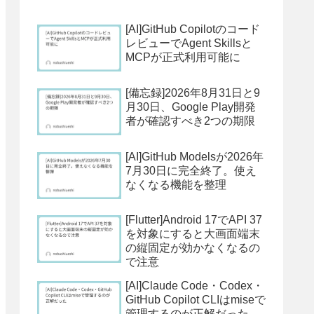
[AI]GitHub Copilotのコード
p for more details.
レビューでAgent Skillsと
MCPが正式利用可能に
[備忘録]2026年8月31日と9
月30日、Google Play開発
者が確認すべき2つの期限
[AI]GitHub Modelsが2026年
7月30日に完全終了。使え
なくなる機能を整理
me

[Flutter]Android 17でAPI 37
を対象にすると大画面端末
の縦固定が効かなくなるの
で注意
[AI]Claude Code・Codex・
GitHub Copilot CLIはmiseで
管理するのが正解だった