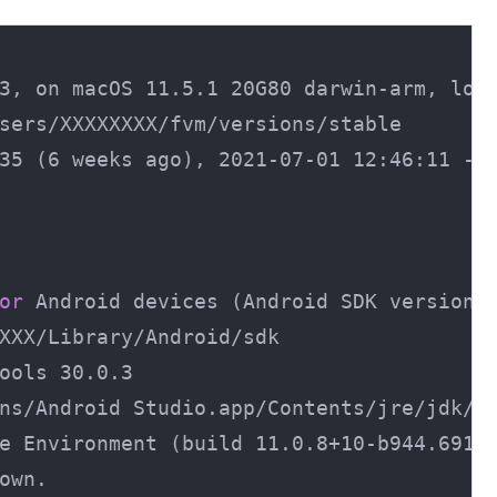
3, on macOS 11.5.1 20G80 darwin-arm, loca
sers/
XXXXXXXX/fvm/versions/stable

35 (6 weeks ago), 2021-07-01 12:46:11 -07
or
 Android devices (Android SDK version 3
XXX/Library/Android/sdk

ools 30.0.3

ns/Android Studio.app/Contents/jre/jdk/Co
e Environment (build 11.0.8+10-b944.69162
own.
