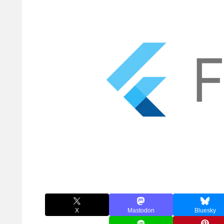
X
Mastodon
Bluesky