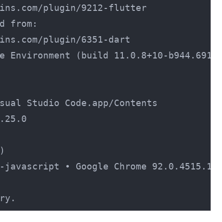
ins.com/plugin/9212-flutter

d from:

ins.com/plugin/6351-dart

e Environment (build 11.0.8+10-b944.69162
sual Studio Code.app/Contents

.25.0



-javascript • Google Chrome 92.0.4515.131
ry.