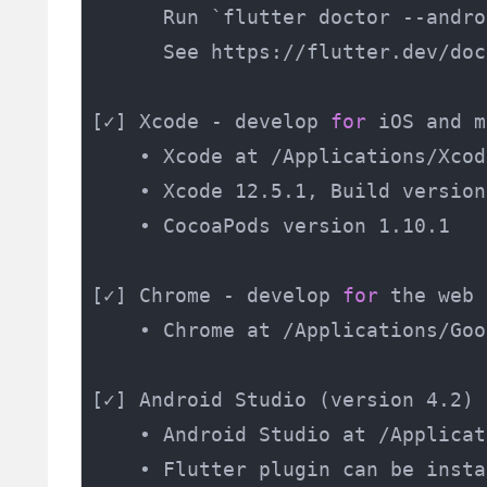
      Run `flutter doctor --andro
      See https://flutter.dev/doc
[✓] Xcode - develop 
for
 iOS and m
    • Xcode at /Applications/Xcod
    • Xcode 12.5.1, Build version
    • CocoaPods version 1.10.1

[✓] Chrome - develop 
for
 the web

    • Chrome at /Applications/Goo
[✓] Android Studio (version 4.2)

    • Android Studio at /Applicat
    • Flutter plugin can be insta