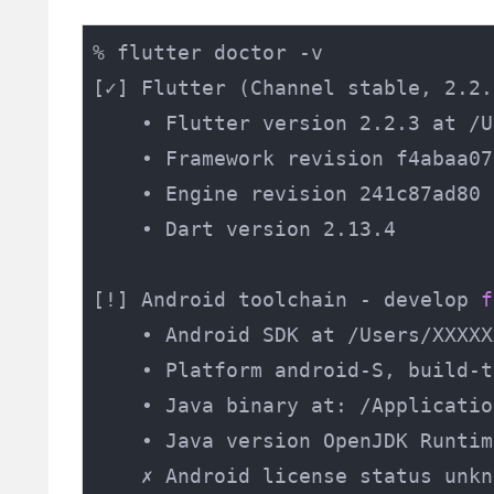
% flutter doctor -v

[✓] Flutter (Channel stable, 2.2.
    • Flutter version 2.2.3 at /U
    • Framework revision f4abaa07
    • Engine revision 241c87ad80

    • Dart version 2.13.4

[!] Android toolchain - develop 
f
    • Android SDK at /Users/XXXXX
    • Platform android-S, build-t
    • Java binary at: /Applicatio
    • Java version OpenJDK Runtim
    ✗ Android license status unkn