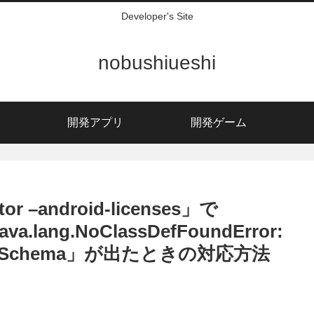
Developer's Site
nobushiueshi
開発アプリ
開発ゲーム
ctor –android-licenses」で
java.lang.NoClassDefFoundError:
ion/XmlSchema」が出たときの対応方法