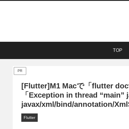
TOP
PR
[Flutter]M1 Macで「flutter do
「Exception in thread “main” 
javax/xml/bind/annotat
Flutter