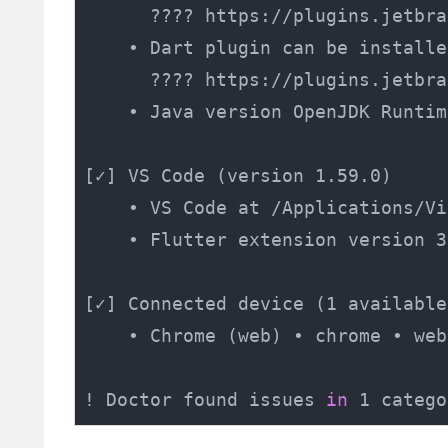
      ???? https://plugins.jetbra
    • Dart plugin can be installe
      ???? https://plugins.jetbra
    • Java version OpenJDK Runtim
[✓] VS Code (version 1.59.0)

    • VS Code at /Applications/Vi
    • Flutter extension version 3
[✓] Connected device (1 available)
    • Chrome (web) • chrome • web
! Doctor found issues 
in
 1 catego