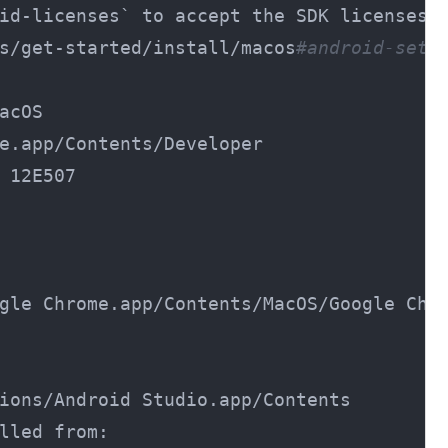
id-licenses` to accept the SDK licenses.

s/get-started/install/macos
#android-setu
acOS

e.app/Contents/Developer

 12E507

gle Chrome.app/Contents/MacOS/Google Chro
ions/Android Studio.app/Contents

lled from:
