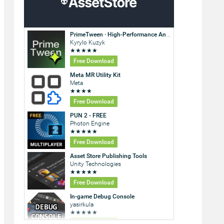
le ja-JP)

00

0.0.3)

ntents/Home/bin/java

64)
