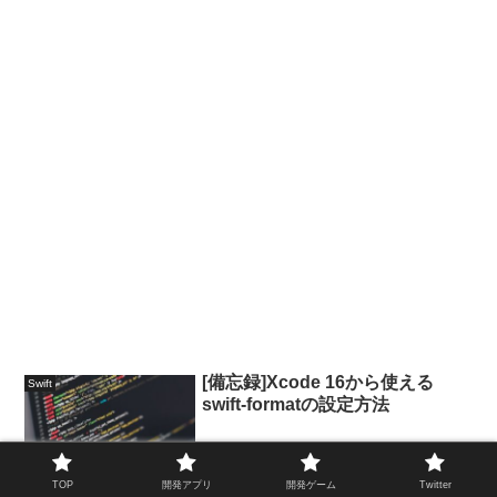
[備忘録]Xcode 16から使える
Swift
swift-formatの設定方法
TOP
開発アプリ
開発ゲーム
Twitter
2025.09.11