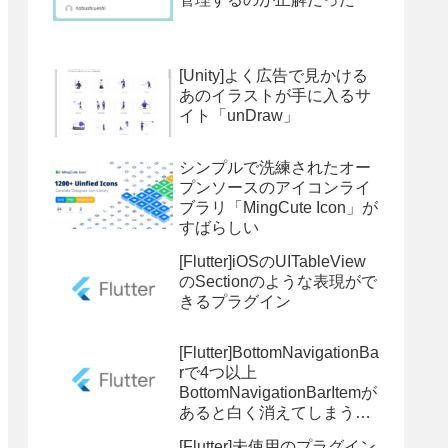
[Unity]よく広告で見かける
あのイラストが手に入るサ
イト「unDraw」
シンプルで洗練されたオー
プンソースのアイコンライ
ブラリ「MingCute Icon」が
すばらしい
[Flutter]iOSのUITableView
のSectionのような表現がで
きるプラグイン
[Flutter]BottomNavigationBa
rで4つ以上
BottomNavigationBarItemが
あると白く消えてしまう問
題
[Flutter]未使用のプラグイン