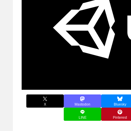
X
Mastodon
Bluesky
LINE
Pinterest