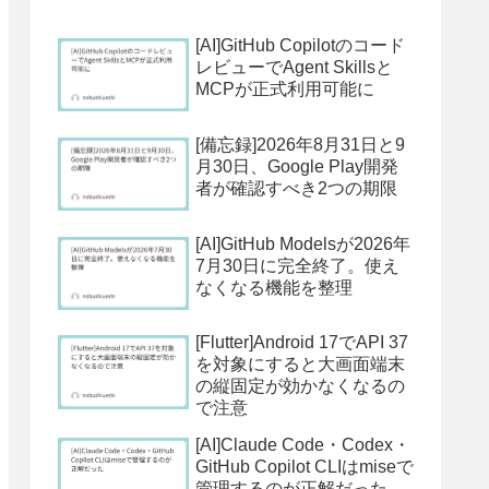
[AI]GitHub Copilotのコード
レビューでAgent Skillsと
MCPが正式利用可能に
[備忘録]2026年8月31日と9
月30日、Google Play開発
者が確認すべき2つの期限
[AI]GitHub Modelsが2026年
7月30日に完全終了。使え
なくなる機能を整理
[Flutter]Android 17でAPI 37
を対象にすると大画面端末
の縦固定が効かなくなるの
で注意
[AI]Claude Code・Codex・
GitHub Copilot CLIはmiseで
管理するのが正解だった