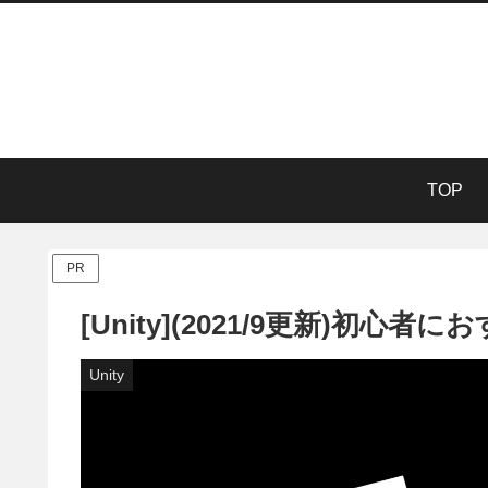
TOP
PR
[Unity](2021/9更新)初
Unity