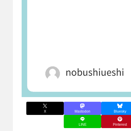
X
Mastodon
Bluesky
LINE
Pinterest