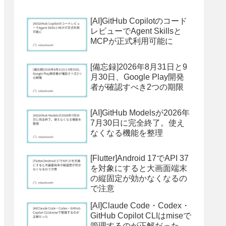
[AI]GitHub Copilotのコード
レビューでAgent Skillsと
MCPが正式利用可能に
[備忘録]2026年8月31日と9
月30日、Google Play開発
者が確認すべき2つの期限
[AI]GitHub Modelsが2026年
7月30日に完全終了。使え
なくなる機能を整理
[Flutter]Android 17でAPI 37
を対象にすると大画面端末
の縦固定が効かなくなるの
で注意
[AI]Claude Code・Codex・
GitHub Copilot CLIはmiseで
管理するのが正解だった