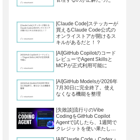
[Claude Code]ステッカーが
買えるClaude Code公式の
オンライストアが開けるス
キルがあるだと！？
[AI]GitHub Copilotのコード
レビューでAgent Skillsと
MCPが正式利用可能に
[AI]GitHub Modelsが2026年
7月30日に完全終了。使え
なくなる機能を整理
[失敗談]流行りのVibe
CodingをGitHub Copilot
Agentで試したら、1週間で
クレジットを使い果たして
大失敗した話
[AI]Claude Code・Codex・