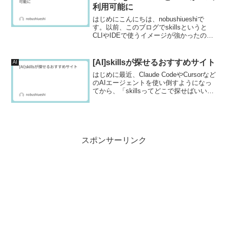
利用可能に
はじめにこんにちは、nobushiueshiで
す。以前、このブログでskillsというと
CLIやIDEで使うイメージが強かったので
すが、ついにGitHub Copilotのコードレビ
ューでもAgent SkillsとMCPが正式に利用
できる...
[AI]skillsが探せるおすすめサイト
AI
はじめに最近、Claude CodeやCursorなど
のAIエージェントを使い倒すようになっ
てから、「skillsってどこで探せばいいん
だろう？」と思うことが増えてきまし
た。自分でSKILL.mdを書くのも楽しいで
すが、世の中にはすでに便利...
スポンサーリンク