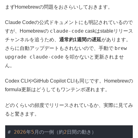
まずHomebrewの問題をおさらいしておきます。
Claude Codeの公式ドキュメントにも明記されているので
claude-code
すが、Homebrewの
caskはstableリリース
チャンネルを追うため、
通常約1週間の遅延
があります。
brew
さらに自動アップデートもされないので、手動で
upgrade claude-code
を叩かないと更新されませ
ん。
Codex CLIやGitHub Copilot CLIも同じです。Homebrewの
formula更新はどうしてもワンテンポ遅れます。
どのくらいの頻度でリリースされているか、実際に見てみ
ると驚きます。
# 
2026
年
5
月の一例（約
2
日間の動き）
