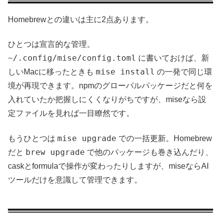
Homebrewとの違いは主に2点あります。
ひとつは宣言的な管理。
~/.config/mise/config.toml
に書いておけば、新
mise install
しいMacに移ったときも
の一発で同じ環
境が再現できます。npmのグローバルパッケージだと何を
入れていたか把握しにくくなりがちですが、miseなら設
定ファイルを見れば一目瞭然です。
mise upgrade
もうひとつは
での一括更新。Homebrew
brew upgrade
だと
で他のパッケージも巻き込んだり、
caskとformulaで操作が変わったりしますが、miseならAI
ツールだけを意識して管理できます。