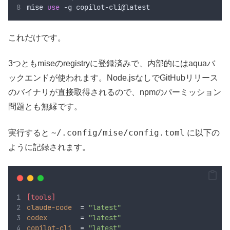
mise 
use
 -g copilot-cli@latest
これだけです。
3つともmiseのregistryに登録済みで、内部的にはaquaバ
ックエンドが使われます。Node.jsなしでGitHubリリース
のバイナリが直接取得されるので、npmのパーミッション
問題とも無縁です。
~/.config/mise/config.toml
実行すると
に以下の
ように記録されます。
[
tools
]
claude-code
=
"
latest
"
codex
=
"
latest
"
copilot-cli
=
"
latest
"