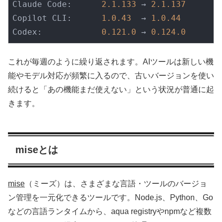
Claude Code:      
2.1
.133
 → 
2.1
.137
Copilot CLI:      
1.0
.43
  → 
1.0
.44
Codex:            
0.121
.0
 → 
0.124
.0
これが毎週のように繰り返されます。AIツールは新しい機
能やモデル対応が頻繁に入るので、古いバージョンを使い
続けると「あの機能まだ使えない」という状況が普通に起
きます。
miseとは
mise
（ミーズ）は、さまざまな言語・ツールのバージョ
ン管理を一元化できるツールです。Node.js、Python、Go
などの言語ランタイムから、aqua registryやnpmなど複数