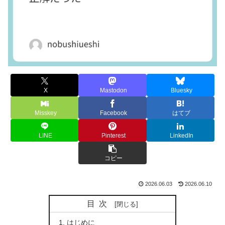
X
Mastodon
Bluesky
Misskey
Facebook
はてブ
LINE
Pinterest
LinkedIn
コピー
2026.06.03
2026.06.10
目次
はじめに