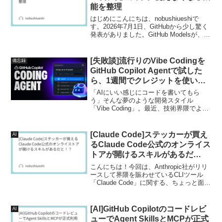
能を整理
はじめにこんにちは、nobushiueshiで
す。2026年7月1日、GitHubから少し驚く
発表がありました。GitHub Modelsが、
2026年7月30日をもって完全に終了する
とのことです。6月の発表では、GitHub
Models...
[失敗談]流行りのVibe Codingを
備忘録
GitHub Copilot Agentで試した
ら、1週間でクレジットを使い果
たして大失敗した話
「AIにいい感じにコードを書いてもら
う」そんな夢のような開発スタイル
「Vibe Coding」。最近、技術界隈でよく
耳にするこの言葉、気になっている方も
多いのではないでしょうか。私もその一
人でした。少し乗り遅れていますが、
[Claude Code]ステッカーが買え
AI
「そろそろそ試すか...
るClaude Code公式のオンライス
トアが開けるスキルがあるだ
と！？
こんにちは！今回は、Anthropic社がリリ
ースして界隈を賑わせているCLIツール
「Claude Code」に関する、ちょっと面白
い小ネタ（隠し機能？）をご紹介しま
す。Claude Codeといえば、ターミナル上
で直接コードを読み書きし、...
[AI]GitHub Copilotのコードレビ
AI
ューでAgent SkillsとMCPが正式