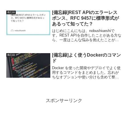
すが、ついにGitHub Copilotのコードレビ
ューでもAgent SkillsとMCPが正式に利用
できる...
[備忘録]REST APIのエラーレス
備忘録
ポンス、RFC 9457に標準形式が
あるって知ってた？
はじめにこんにちは、nobushiueshiで
す。REST APIを自作したことがある方な
ら、一度はこんな悩みを抱えたことがあ
るのではないでしょうか。「エラーが起
きたとき、レスポンスのJSON、どんな形
式で返せばいいんだろう？」たとえば、
[備忘録]よく使うDockerのコマン
備忘録
こ...
ド
Docker を使った開発やデプロイでよく使
用するコマンドをまとめました。忘れが
ちなオプションや使い分けも含めて整
理。コンテナ関連コンテナの作成・実行#
基本的なコンテナ作成docker container
run --name {コンテナ...
スポンサーリンク