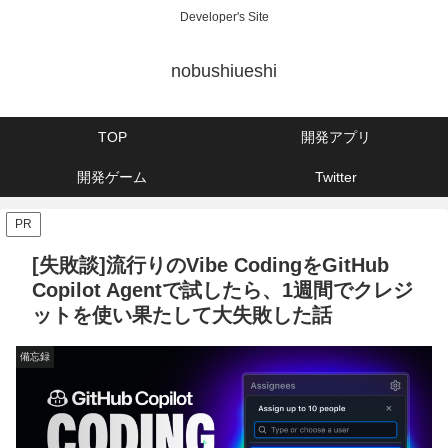
Developer's Site
nobushiueshi
TOP
開発アプリ
開発ゲーム
Twitter
PR
[失敗談]流行りのVibe CodingをGitHub
Copilot Agentで試したら、1週間でクレジ
ットを使い果たして大失敗した話
備忘録