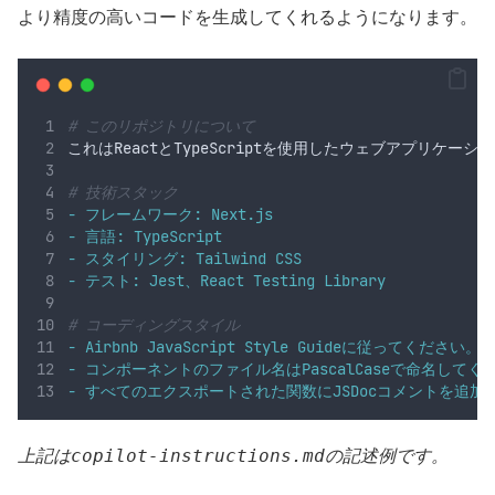
より精度の高いコードを生成してくれるようになります。
#
 このリポジトリについて
これはReactとTypeScriptを使用したウェブアプリケーシ
#
 技術スタック
-
 フレームワーク: Next.js
-
 言語: TypeScript
-
 スタイリング: Tailwind CSS
-
 テスト: Jest、React Testing Library
#
 コーディングスタイル
-
 Airbnb JavaScript Style Guideに従ってください。
-
 コンポーネントのファイル名はPascalCaseで命名してく
-
 すべてのエクスポートされた関数にJSDocコメントを追加
copilot-instructions.md
上記は
の記述例です。