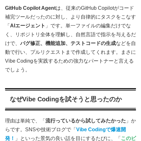
GitHub Copilot Agent
は、従来のGitHub Copilotがコード
補完ツールだったのに対し、より自律的にタスクをこなす
「
AIエージェント
」です。単一ファイルの編集だけでな
く、リポジトリ全体を理解し、自然言語で指示を与えるだ
けで、
バグ修正、機能追加、テストコードの生成
などを自
動で行い、プルリクエストまで作成してくれます。まさに
Vibe Codingを実践するための強力なパートナーと言える
でしょう。
なぜVibe Codingを試そうと思ったのか
理由は単純で、「
流行っているから試してみたかった
」か
らです。SNSや技術ブログで「
Vibe Codingで爆速開
発！
」といった景気の良い話を目にするたびに、「
このビ