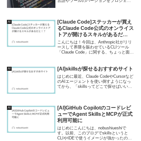
言語やツールのバージョンをプロジェク
トごとに管理できるツールです。従来の
バージョン管理ツール（rbenv、pyenv、
nodenvなど）の機能を...
[Claude Code]ステッカーが買え
AI
るClaude Code公式のオンライス
トアが開けるスキルがあるだ
と！？
こんにちは！今回は、Anthropic社がリリ
ースして界隈を賑わせているCLIツール
「Claude Code」に関する、ちょっと面白
い小ネタ（隠し機能？）をご紹介しま
す。Claude Codeといえば、ターミナル上
で直接コードを読み書きし、...
[AI]skillsが探せるおすすめサイト
AI
はじめに最近、Claude CodeやCursorなど
のAIエージェントを使い倒すようになっ
てから、「skillsってどこで探せばいいん
だろう？」と思うことが増えてきまし
た。自分でSKILL.mdを書くのも楽しいで
すが、世の中にはすでに便利...
[AI]GitHub Copilotのコードレビ
AI
ューでAgent SkillsとMCPが正式
利用可能に
はじめにこんにちは、nobushiueshiで
す。以前、このブログでskillsというと
CLIやIDEで使うイメージが強かったので