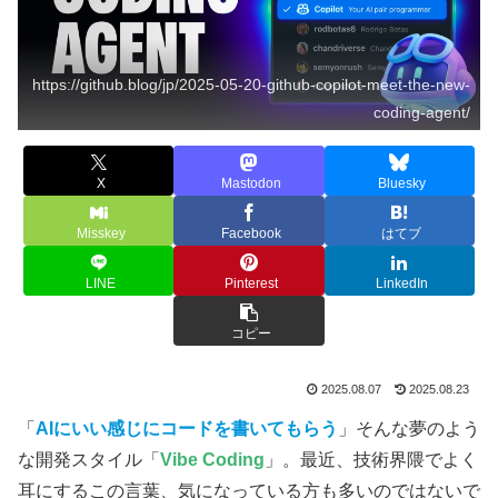
https://github.blog/jp/2025-05-20-github-copilot-meet-the-new-
coding-agent/
X
Mastodon
Bluesky
Misskey
Facebook
はてブ
LINE
Pinterest
LinkedIn
コピー
2025.08.07
2025.08.23
「
AIにいい感じにコードを書いてもらう
」そんな夢のよう
な開発スタイル「
Vibe Coding
」。最近、技術界隈でよく
耳にするこの言葉、気になっている方も多いのではないで