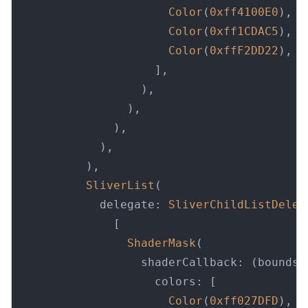
Color
(
0xff4100E0
),

Color
(
0xff1CDAC5
),

Color
(
0xffF2DD22
),

                    ],

                  ),

                ),

              ),

            ),

          ),

SliverList
(

            delegate: 
SliverChildListDeleg
              [

ShaderMask
(

                  shaderCallback: (bounds)
                    colors: [

Color
(
0xff027DFD
),
