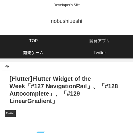
Developer's Site
nobushiueshi
TOP
開発アプリ
開発ゲーム
Twitter
PR
[Flutter]Flutter Widget of the
Week「#127 NavigationRail」、「#128
Autocomplete」、「#129
LinearGradient」
Flutter