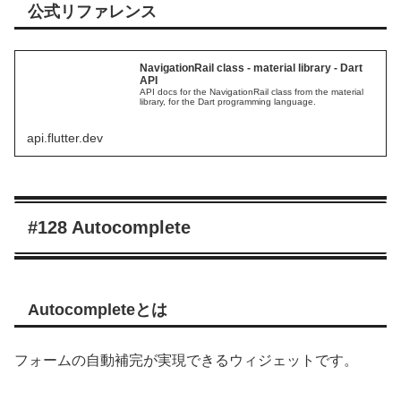
公式リファレンス
NavigationRail class - material library - Dart
API
API docs for the NavigationRail class from the material
library, for the Dart programming language.
api.flutter.dev
#128 Autocomplete
Autocompleteとは
フォームの自動補完が実現できるウィジェットです。