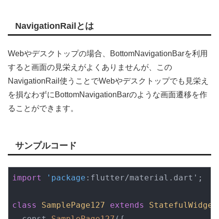
NavigationRailとは
Webやデスクトップの場合、BottomNavigationBarを利用
すると画面の見栄えがよくありませんが、この
NavigationRail使うことでWebやデスクトップでも見栄え
を損なわずにBottomNavigationBarのような画面遷移を作
ることができます。
サンプルコード
import
'package
:flutter/material.dart';

class
SamplePage127
extends
StatefulWidget
  const 
SamplePage127
({
