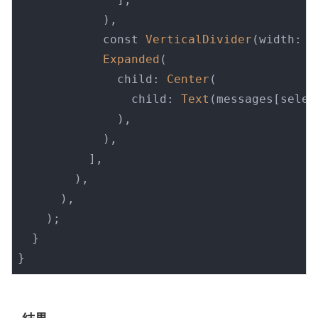
            ),

            const 
VerticalDivider
(width: 
0
Expanded
(

              child: 
Center
(

                child: 
Text
(messages[selec
              ),

            ),

          ],

        ),

      ),

    );

  }

}