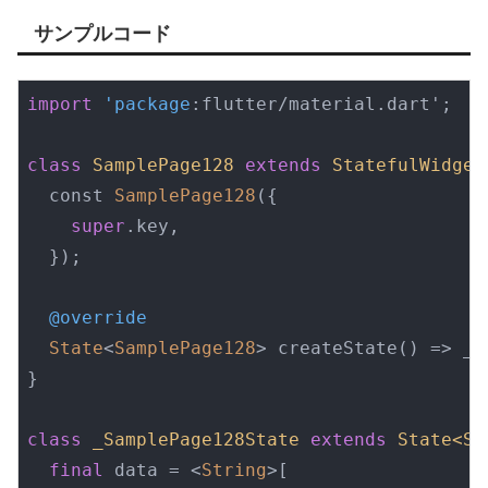
サンプルコード
import
'package
:flutter/material.dart';

class
SamplePage128
extends
StatefulWidget
  const 
SamplePage128
({

super
.key,

  });

@override
State
<
SamplePage128
> createState() => _S
}

class
_SamplePage128State
extends
State<Sa
final
 data = <
String
>[
