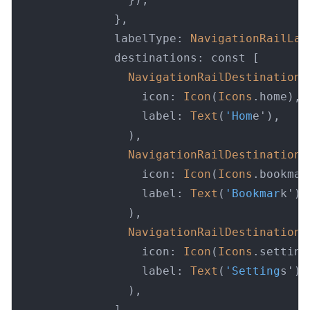
              },

              labelType: 
NavigationRailLab
              destinations: const [

NavigationRailDestination
(

                  icon: 
Icon
(
Icons
.home),

                  label: 
Text
(
'Hom
e'),

                ),

NavigationRailDestination
(

                  icon: 
Icon
(
Icons
.bookmark
                  label: 
Text
(
'Bookmar
k'),

                ),

NavigationRailDestination
(

                  icon: 
Icon
(
Icons
.settings
                  label: 
Text
(
'Setting
s'),

                ),

              ],
