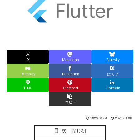
X
Mastodon
Bluesky
Misskey
Facebook
はてブ
LINE
Pinterest
LinkedIn
コピー
2023.01.04
2023.01.06
目次