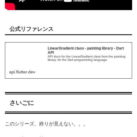
公式リファレンス
LinearGradient class - painting library - Dart
API
API docs for the LinearGradient class from the painting
library, for the Dart programming language.
api.flutter.dev
さいごに
このシリーズ、終りが見えない。。。