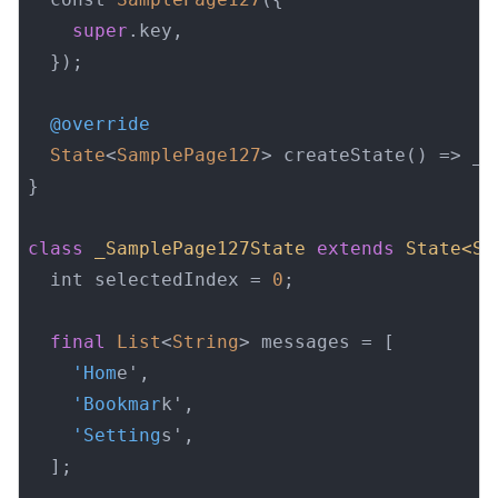
super
.key,

  });

@override
State
<
SamplePage127
> createState() => _S
}

class
_SamplePage127State
extends
State<Sa
  int selectedIndex = 
0
;

final
List
<
String
> messages = [

'Hom
e',

'Bookmar
k',

'Setting
s',

  ];
