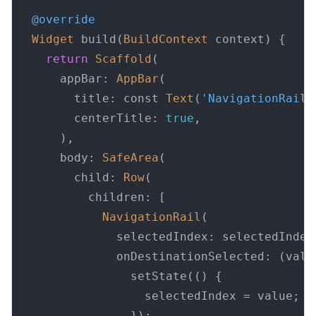
@override
Widget
 build(
BuildContext
 context) {

return
Scaffold
(

      appBar: 
AppBar
(

        title: const 
Text
(
'NavigationRai
l'
        centerTitle: 
true
,

      ),

      body: 
SafeArea
(

        child: 
Row
(

          children: [

NavigationRail
(

              selectedIndex: selectedIndex,
              onDestinationSelected: (value
                setState(() {

                  selectedIndex = value;

                });
