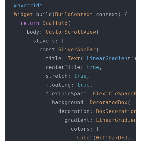
@override
Widget
 build(
BuildContext
 context) {

return
Scaffold
(

      body: 
CustomScrollView
(

        slivers: [

          const 
SliverAppBar
(

            title: 
Text
(
'LinearGradien
t'),

            centerTitle: 
true
,

            stretch: 
true
,

            floating: 
true
,

            flexibleSpace: 
FlexibleSpaceBa
              background: 
DecoratedBox
(

                decoration: 
BoxDecoration
(

                  gradient: 
LinearGradient
                    colors: [

Color
(
0xff027DFD
),
