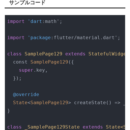
サンプルコード
import
'dart
:math';

import
'package
:flutter/material.dart';

class
SamplePage129
extends
StatefulWidget
  const 
SamplePage129
({

super
.key,

  });

@override
State
<
SamplePage129
> createState() => _S
}

class
_SamplePage129State
extends
State<Sa