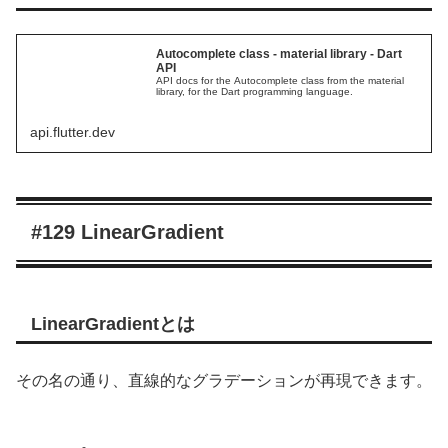
Autocomplete class - material library - Dart
API
API docs for the Autocomplete class from the material
library, for the Dart programming language.
api.flutter.dev
#129 LinearGradient
LinearGradientとは
その名の通り、直線的なグラデーションが再現できます。