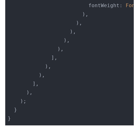
                          fontWeight: 
Font
                        ),

                      ),

                    ),

                  ),

                ),

              ],

            ),

          ),

        ],

      ),

    );

  }

}