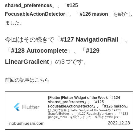
shared_preferences
」、「
#125
FocusableActionDetector
」、「
#126 mason
」を紹介し
ました。
今回はその続きで「
#127 NavigationRail
」、
「
#128 Autocomplete
」、「
#129
LinearGradient
」の3つです。
前回の記事はこちら
[Flutter]Flutter Widget of the Week「#124
shared_preferences」、「#125
FocusableActionDetector」、「#126 mason」
はじめに前回はFlutter Widget of the Weekの「#121
StatefulBuilder」、「#122 RepaintBoundary」、「#123
google_fonts」を紹介しました。今回はその続きで
「#124...
2022.12.28
nobushiueshi.com