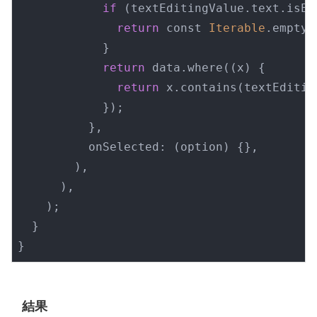
if
 (textEditingValue.text.isEmp
return
 const 
Iterable
.empty()
            }

return
 data.where((x) {

return
 x.contains(textEditin
            });

          },

          onSelected: (option) {},

        ),

      ),

    );

  }

}
結果