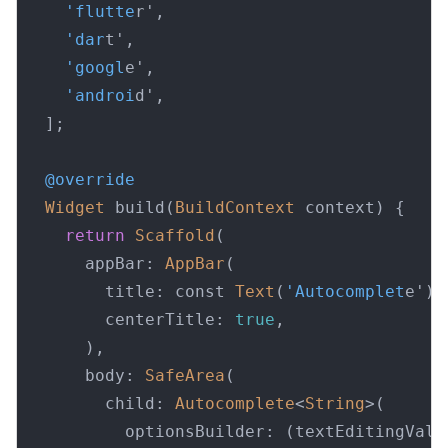
'flutte
r',

'dar
t',

'googl
e',

'androi
d',

  ];

@override
Widget
 build(
BuildContext
 context) {

return
Scaffold
(

      appBar: 
AppBar
(

        title: const 
Text
(
'Autocomplet
e'),

        centerTitle: 
true
,

      ),

      body: 
SafeArea
(

        child: 
Autocomplete
<
String
>(

          optionsBuilder: (textEditingValue