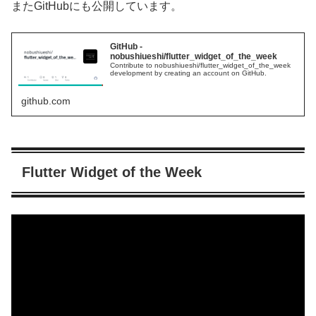
またGitHubにも公開しています。
GitHub -
nobushiueshi/flutter_widget_of_the_week
Contribute to nobushiueshi/flutter_widget_of_the_week
development by creating an account on GitHub.
github.com
Flutter Widget of the Week