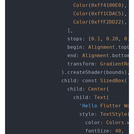
Color
(
0xff4100E0
),

Color
(
0xff1CDAC5
),

Color
(
0xffF2DD22
),

                    ],

                    stops: [
0.1
, 
0.20
, 
0.5
                    begin: 
Alignment
.topLef
                    end: 
Alignment
.bottomR
                    transform: 
GradientRot
                  ).createShader(bounds),

                  child: const 
SizedBox
(

                    child: 
Center
(

                      child: 
Text
(

'Hello
Flutter
Wor
                        style: 
TextStyle
(

                          color: 
Colors
.wh
                          fontSize: 
40
,
