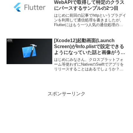
WebAPIで取得して特定のクラス
にパースするサンプルの2つ目
はじめに前回の記事でhttpというプラグイ
ンを利用して通信処理を書きましたが、
Flutterにはもう一つ人気の通信処理のプ
ラグインがあります。今回はこちらを紹
介します。環境Flutter 2.5.3dio 4.0.0実装
方法プラグインの最新...
[Xcode12]起動画面(Launch
iOS
Screen)がInfo.plistで設定できる
ようになっていた話と画像がうま
く表示されなかった話
はじめにみなさん、クロスプラットフォ
ーム等使わずにNativeのSwiftでアプリを
リリースすることはあるでしょうか？私
はFlutterを触る前は個人でSwiftの勉強を
してアプリを何本かリリースしました。
今も絶賛Google Mobile...
スポンサーリンク