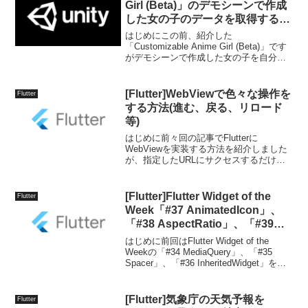
Girl (Beta)」のデモシーンで作成
した女の子のデータを取得する方
法
はじめにこの前、紹介した
「Customizable Anime Girl (Beta)」です
がデモシーンで作成した女の子を自分の
好きなシーンで使うための方法がわかっ
たので紹介します。アセット紹介準備
Customizable Anime Gi...
[Flutter]WebViewで色々な操作を
Flutter
する方法(進む、戻る、リロード
等)
はじめに前々回の記事でFlutterに
WebViewを実装する方法を紹介しました
が、指定したURLにサクセスするだけの
機能でした。今回はWebViewを実装する
に際によく使う進む、戻る、リロード
等、もう少し詳しい紹介をしようと思い
[Flutter]Flutter Widget of the
Flutter
ます。環境...
Week「#37 AnimatedIcon」、
「#38 AspectRatio」、「#39
LimitedBox」
はじめに前回はFlutter Widget of the
Weekの「#34 MediaQuery」、「#35
Spacer」、「#36 InheritedWidget」を紹
介しました。今回はその続きで「#37
AnimatedIcon」、...
[Flutter]気象庁の天気予報を
Flutter