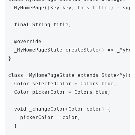
  MyHomePage({Key key, this.title}) : supe
  final String title;

  @override

  _MyHomePageState createState() => _MyHom
}

class _MyHomePageState extends State<MyHom
  Color selectedColor = Colors.blue;

  Color pickerColor = Colors.blue;

  void _changeColor(Color color) {

    pickerColor = color;

  }
