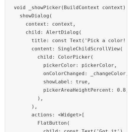
  void _showPicker(BuildContext context) {

    showDialog(

      context: context,

      child: AlertDialog(

        title: const Text('Pick a color!'),
        content: SingleChildScrollView(

          child: ColorPicker(

            pickerColor: pickerColor,

            onColorChanged: _changeColor,

            showLabel: true,

            pickerAreaHeightPercent: 0.8,

          ),

        ),

        actions: <Widget>[

          FlatButton(

            child: const Text('Got it'),
