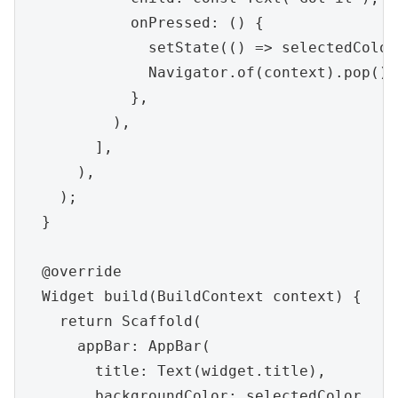
            onPressed: () {

              setState(() => selectedColor
              Navigator.of(context).pop();

            },

          ),

        ],

      ),

    );

  }

  @override

  Widget build(BuildContext context) {

    return Scaffold(

      appBar: AppBar(

        title: Text(widget.title),

        backgroundColor: selectedColor,
