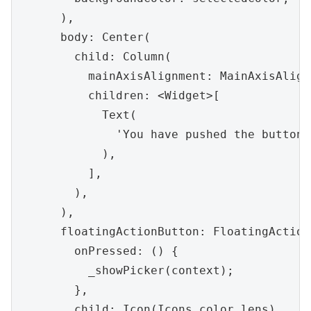
      ),

      body: Center(

        child: Column(

          mainAxisAlignment: MainAxisAlign
          children: <Widget>[

            Text(

              'You have pushed the button 
            ),

          ],

        ),

      ),

      floatingActionButton: FloatingAction
        onPressed: () {

          _showPicker(context);

        },

        child: Icon(Icons.color_lens),
