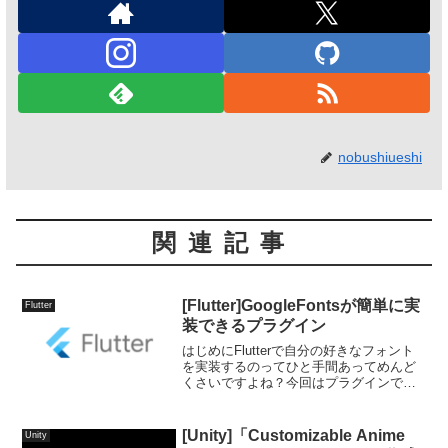
nobushiueshi
関連記事
[Flutter]GoogleFontsが簡単に実
Flutter
装できるプラグイン
はじめにFlutterで自分の好きなフォント
を実装するのってひと手間あってめんど
くさいですよね？今回はプラグインで簡
単にGoogleFontsが実装できる方法を紹介
します。環境Flutter 2.0.3google_fonts
2.0.0実...
[Unity]「Customizable Anime
Unity