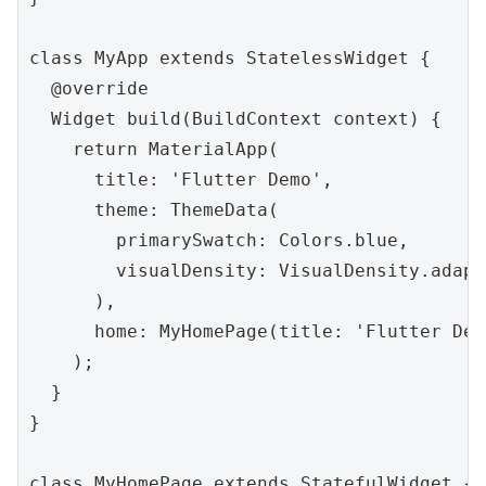
class MyApp extends StatelessWidget {

  @override

  Widget build(BuildContext context) {

    return MaterialApp(

      title: 'Flutter Demo',

      theme: ThemeData(

        primarySwatch: Colors.blue,

        visualDensity: VisualDensity.adapt
      ),

      home: MyHomePage(title: 'Flutter Dem
    );

  }

}

class MyHomePage extends StatefulWidget {
