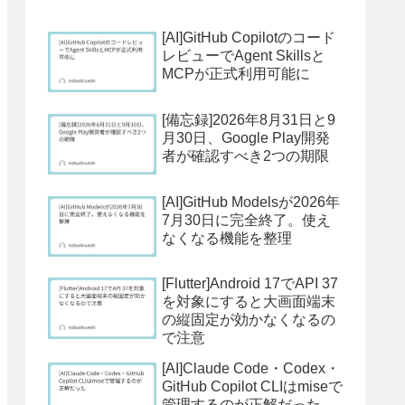
[AI]GitHub Copilotのコード
レビューでAgent Skillsと
MCPが正式利用可能に
[備忘録]2026年8月31日と9
月30日、Google Play開発
者が確認すべき2つの期限
[AI]GitHub Modelsが2026年
7月30日に完全終了。使え
なくなる機能を整理
[Flutter]Android 17でAPI 37
を対象にすると大画面端末
の縦固定が効かなくなるの
で注意
[AI]Claude Code・Codex・
GitHub Copilot CLIはmiseで
管理するのが正解だった