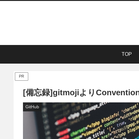
TOP
PR
[備忘録]gitmojiよりConvent
GitHub