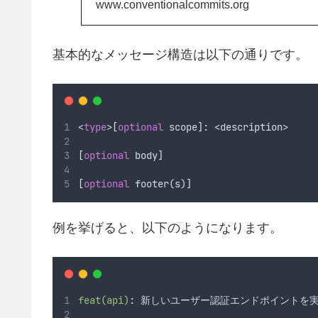
www.conventionalcommits.org
基本的なメッセージ構造は以下の通りです。
<
type
>[
optional
 scope]: <description>
[
optional
 body]
[
optional
 footer(s)]
例を挙げると、以下のようになります。
feat(api)
: 新しいユーザー認証エンドポイントを