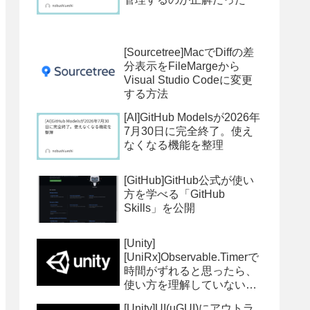
[Sourcetree]MacでDiffの差
分表示をFileMargeから
Visual Studio Codeに変更
する方法
[AI]GitHub Modelsが2026年
7月30日に完全終了。使え
なくなる機能を整理
[GitHub]GitHub公式が使い
方を学べる「GitHub
Skills」を公開
[Unity]
[UniRx]Observable.Timerで
時間がずれると思ったら、
使い方を理解していないせ
いではまった件
[Unity]UI(uGUI)にアウトラ