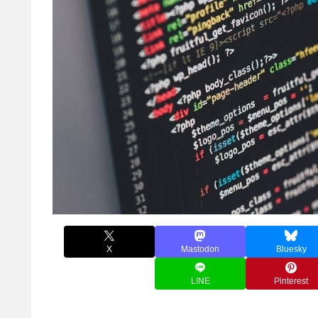
X
Mastodon
Bluesky
LINE
Pinterest