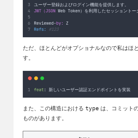
ユーザー登録およびログイン機能を提供します。
JWT（JSON 
Web Token）を利用したセッション
Reviewed-
by: 
Z
Refs:
#123
ただ、ほとんどがオプショナルなので私はほ
す。
feat
: 新しいユーザー認証エンドポイントを実装
type
また、この構造における
は、コミット
ものがあります。