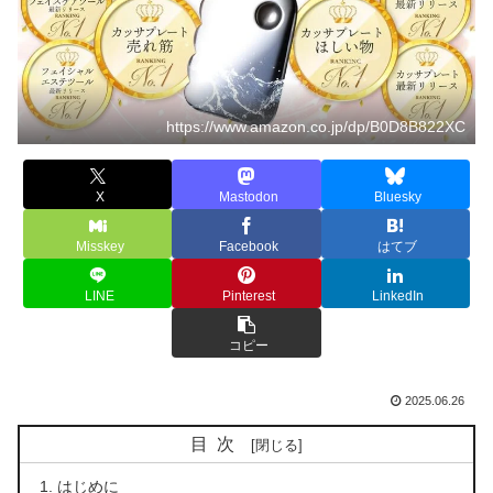
https://www.amazon.co.jp/dp/B0D8B822XC
X
Mastodon
Bluesky
Misskey
Facebook
はてブ
LINE
Pinterest
LinkedIn
コピー
2025.06.26
目次
はじめに