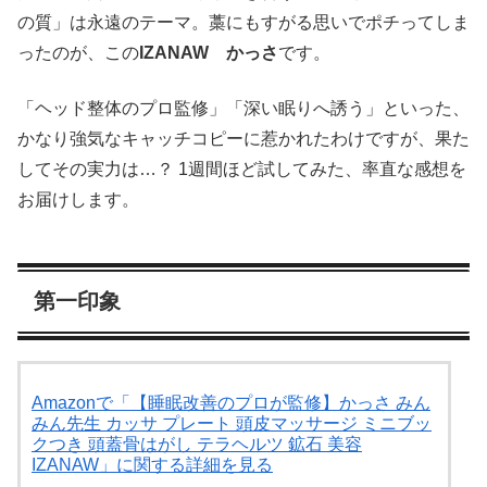
の質」は永遠のテーマ。藁にもすがる思いでポチってしま
ったのが、この
IZANAW かっさ
です。
「ヘッド整体のプロ監修」「深い眠りへ誘う」といった、
かなり強気なキャッチコピーに惹かれたわけですが、果た
してその実力は…？ 1週間ほど試してみた、率直な感想を
お届けします。
第一印象
Amazonで「【睡眠改善のプロが監修】かっさ みん
みん先生 カッサ プレート 頭皮マッサージ ミニブッ
クつき 頭蓋骨はがし テラヘルツ 鉱石 美容
IZANAW」に関する詳細を見る