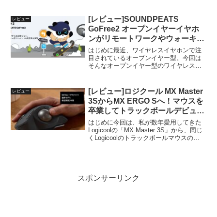
ブログでもいくつかの製品をレビューし
てきましたが、その音質と価格のバラン
スには毎回驚かされます。そんな
[レビュー]SOUNDPEATS
レビュー
SOUNDPEATSから、満を持して登...
GoFree2 オープンイヤーイヤホ
ンがリモートワークやウォーキン
グに最適だった
はじめに最近、ワイヤレスイヤホンで注
目されているオープンイヤー型。今回は
そんなオープンイヤー型のワイヤレスイ
ヤホン SOUNDPEATS GoFree2 をレビュ
ーしたいと思います。今回レビューする
製品「SOUNDPEATS GoFree2...
[レビュー]ロジクール MX Master
レビュー
3SからMX ERGO Sへ！マウスを
卒業してトラックボールデビュー
してみた
はじめに今回は、私が数年愛用してきた
Logicoolの「MX Master 3S」から、同じ
くLogicoolのトラックボールマウスの
「MX ERGO S」に乗り換えてみた話を
シェアしたいと思います。今回購入した
マウスなぜ乗り換えたか今まで...
スポンサーリンク