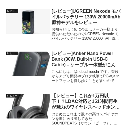
のワイヤレスイヤホンをお探しの場合は
以下の記事を参考にしてください。今回
紹介する製品そもそも完全ワイヤレス
[レビュー]UGREEN Nexode モバ
レビュー
イ...
イルバッテリー 130W 20000mAh
原神モデルをレビュー
お知らせはじめに今回はメーカー様より
提供いただいたのでUGREEN Nexode モ
バイルバッテリー 130W 20000mAh 原神
モデルをレビューしたいと思います。レ
ビューする製品外装まずはパッケージか
らですが、前回、前々回、前々々回同...
[レビュー]Anker Nano Power
レビュー
Bank (30W, Built-In USB-C
Cable) – ケーブル一体型がこんな
に便利だったとは！
こんにちは、@nobushiueshi です。普段
からアプリ開発やブログ執筆でPCやスマ
ートフォンを持ち歩くことが多いのです
が、ガジェットが増えるにつれて悩みの
種になるのが「充電ケーブル」の管理で
す。「あ、ケーブル持ってくるの忘れ
【レビュー】これが1万円以
レビュー
た…」 「...
下！？LDAC対応と151時間再生
が魅力のワイヤレスヘッドホン
『SOUNDPEATS Space Pro ワ
はじめにこれまで数々の高コスパイヤホ
イヤレスヘッドホン』をレビュー
ンを世に送り出してきた
SOUNDPEATS（サウンドピーツ）。当