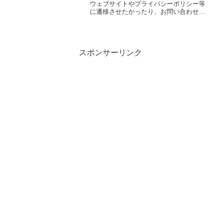
ウェブサイトやプライバシーポリシー等
に遷移させたかったり、お問い合わせの
メールを作成したい時があります。そこ
で今回は外部リンクで開く方法を紹介し
ようと思います。環境Flutter
1.22.5url_la...
スポンサーリンク