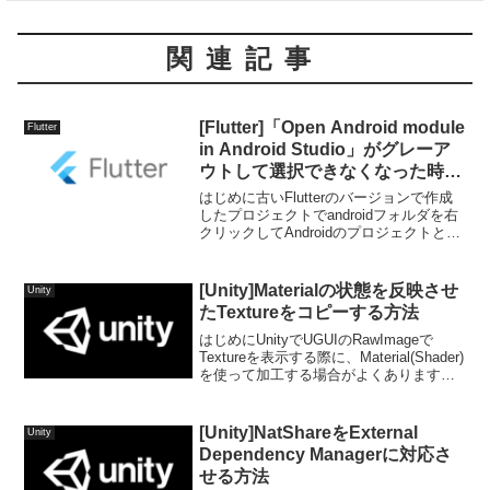
関連記事
[Flutter]「Open Android module
Flutter
in Android Studio」がグレーア
ウトして選択できなくなった時の
対応
はじめに古いFlutterのバージョンで作成
したプロジェクトでandroidフォルダを右
クリックしてAndroidのプロジェクトとし
て開こうとした時に、「Open Android
module in Android Studio」が開けなく...
[Unity]Materialの状態を反映させ
Unity
たTextureをコピーする方法
はじめにUnityでUGUIのRawImageで
Textureを表示する際に、Material(Shader)
を使って加工する場合がよくあります。
単純に表示されているモTextureをコピー
する場合はRawImage.textureの値を参...
[Unity]NatShareをExternal
Unity
Dependency Managerに対応さ
せる方法