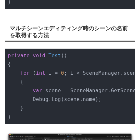
}
マルチシーンエディティング時のシーンの名前
を取得する方法
private
void
Test
(
)
{

for
 (
int
 i = 
0
; i < SceneManager.scene
    {

var
 scene = SceneManager.GetSceneAt
        Debug.Log(scene.name);

    }

}