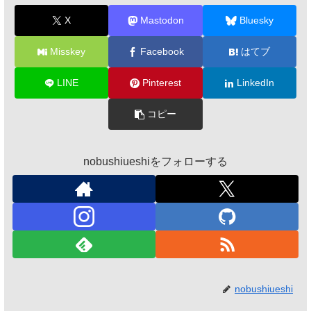
X
Mastodon
Bluesky
Misskey
Facebook
はてブ
LINE
Pinterest
LinkedIn
コピー
nobushiueshiをフォローする
nobushiueshi