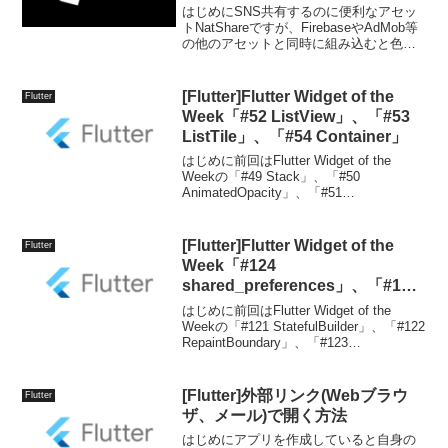
はじめにSNS共有するのに便利なアセッ
トNatShareですが、FirebaseやAdMob等
の他のアセットと同時に組み込むと色々
とエラーが発生してしまうケースがあり
ますので、今回はその紹介と解決策とし
てNatShareをExternal ...
[Flutter]Flutter Widget of the
Flutter
Week「#52 ListView」、「#53
ListTile」、「#54 Container」
はじめに前回はFlutter Widget of the
Weekの「#49 Stack」、「#50
AnimatedOpacity」、「#51
FractionallySizedBox」を紹介しました。
今回はその続きで「#52 ListV...
[Flutter]Flutter Widget of the
Flutter
Week「#124
shared_preferences」、「#125
FocusableActionDetector」、
はじめに前回はFlutter Widget of the
「#126 mason」
Weekの「#121 StatefulBuilder」、「#122
RepaintBoundary」、「#123
google_fonts」を紹介しました。今回はそ
の続きで「#124...
[Flutter]外部リンク(Webブラウ
Flutter
ザ、メール)で開く方法
はじめにアプリを作成していると自身の